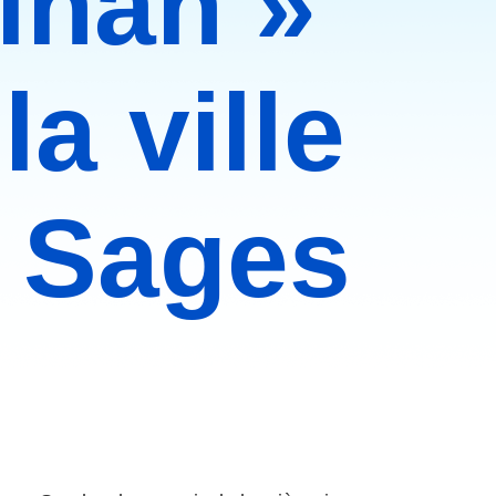
inan »
a ville
s Sages