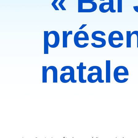
« Bai
présen
natale