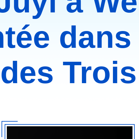
 Juyi à We
tée dans l
 des Troi