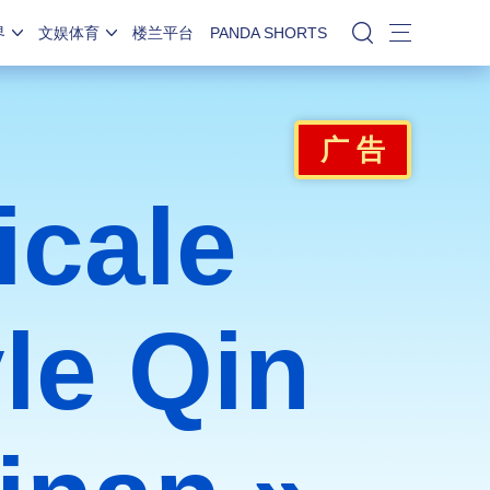
界
文娱体育
楼兰平台
PANDA SHORTS
站内搜索
广 告
cale
yle Qin