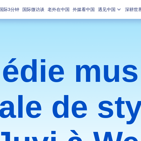
国际3分钟
国际微访谈
老外在中国
外媒看中国
遇见中国
深耕世
édie musi
ale de st