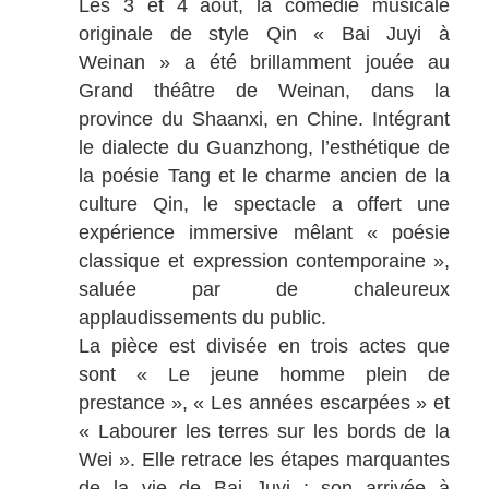
Les 3 et 4 août, la comédie musicale
originale de style Qin « Bai Juyi à
Weinan » a été brillamment jouée au
Grand théâtre de Weinan, dans la
province du Shaanxi, en Chine. Intégrant
le dialecte du Guanzhong, l’esthétique de
la poésie Tang et le charme ancien de la
culture Qin, le spectacle a offert une
expérience immersive mêlant « poésie
classique et expression contemporaine »,
saluée par de chaleureux
applaudissements du public.
La pièce est divisée en trois actes que
sont « Le jeune homme plein de
prestance », « Les années escarpées » et
« Labourer les terres sur les bords de la
Wei ». Elle retrace les étapes marquantes
de la vie de Bai Juyi : son arrivée à