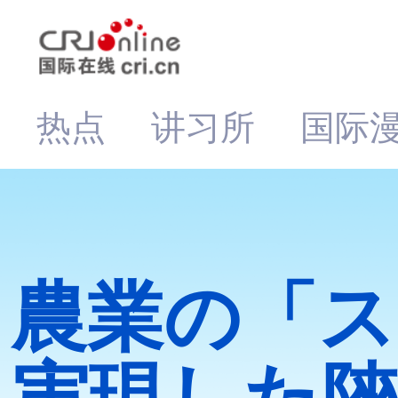
热点
讲习所
国际
農業の「ス