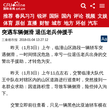
推荐
春风习习
锐评
国际
国内
评论
视频
文娱
体育
原创
直播
财智
城市
地方
环创
汽车
突遇车辆侧滑 退伍老兵伸援手
三秦都市报
2018-01-04 13:27:12
昨天（1月3日）上午，临潼山区路段一辆轿车突
遇侧滑，一时间情况危急，幸亏一位退伍老兵出身的交
警出手援助，才转危为安。
昨天（1月3日）上午11点左右，交警临潼大队代
王中队在对辖区内的山区道路进行巡查时，突然接到一
名群众求助：因道路积雪，导致车辆侧滑，险些掉入沟
下。
交警立即前往查看，只见一辆黑色比亚迪轿车横在