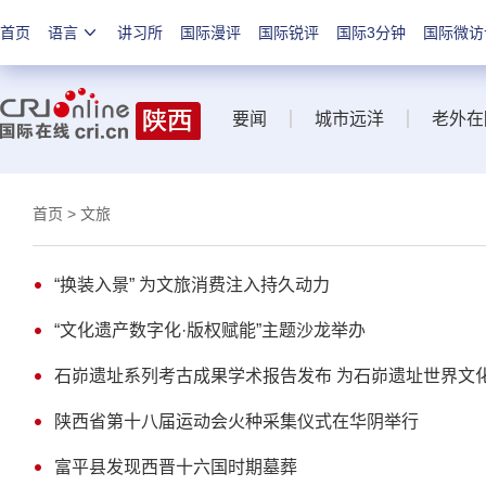
首页
语言
讲习所
国际漫评
国际锐评
国际3分钟
国际微访
要闻
城市远洋
老外在
首页
> 文旅
“换装入景” 为文旅消费注入持久动力
“文化遗产数字化·版权赋能”主题沙龙举办
石峁遗址系列考古成果学术报告发布 为石峁遗址世界文
陕西省第十八届运动会火种采集仪式在华阴举行
富平县发现西晋十六国时期墓葬