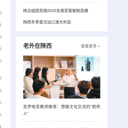
陕企组团亮相2026东南亚智能制造展
2
陕西冬枣首次出口澳大利亚
1
6
老外在陕西
查看更多 >
5
5
7
9
0
克罗地亚教师维塔：愿做文化交流的“筑桥
人”
5
1