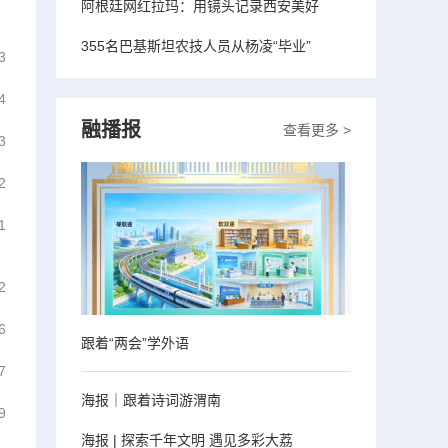
阿根廷网红拉玛：用镜头记录西安美好
355名巴基斯坦农技人员从杨凌“毕业”
3
4
融播报
查看更多 >
3
2
1
2
6
跟着“两会”学外语
7
海报｜跟着诗词游渭南
9
海报 | 探索千年文明 遇见多彩大荔