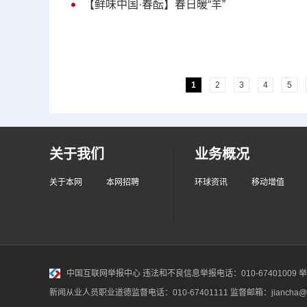
【鲜味中国·春酝】春日暖“羊”
1
2
3
4
5
关于我们
业务概况
关于本网
本网招聘
环球资讯
移动增值
中国互联网举报中心
违法和不良信息举报电话：010-67401009 举报邮
新闻从业人员职业道德监督电话：010-67401111 监督邮箱：jiancha@c