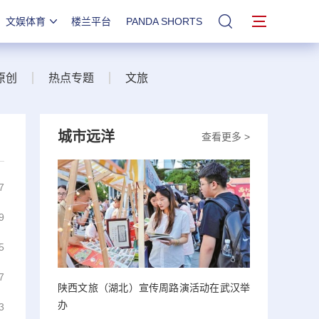
文娱体育
楼兰平台
PANDA SHORTS
站内搜索
原创
热点专题
文旅
城市远洋
查看更多 >
7
9
5
7
陕西文旅（湖北）宣传周路演活动在武汉举
办
3