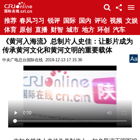
推荐
春风习习
锐评
国际
国内
评论
视频
文娱
体育
原创
直播
财智
城市
地方
环创
汽车
《黄河入海流》总制片人史佳：让影片成为
传承黄河文化和黄河文明的重要载体
中央广电总台国际在线
2019-12-13 17:15:36