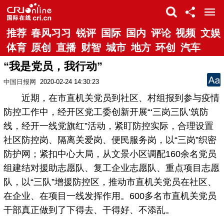
推荐
春风习习
锐评
国际
国内
评论
视频
文娱
体育
原创
直播
财智
城市
地方
环创
汽车
“我是党员，我行动”
中国日报网
2020-02-24 14:30:23
近期，在市直机关党员到社区、村组报到参与疫情
防控工作中，经开区党工委创新开展“‘三岗三队’筑防
线，经开一线党旗红”活动，紧盯防控实际，合理设置
社区防控岗、隔离关爱岗、便民服务岗，以“三岗”织密
防护网；紧扣中心大局，从文景小区调配160余名党员
组建结对援助志愿队、复工企业志愿队、重点项目志愿
队，以“三队”增援防控区，推动市直机关党员在社区、
在企业、在项目一线发挥作用。600多名市直机关党员
干部真正做到了下得去、干得好、不添乱。