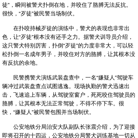
徒”，瞬间被警犬扑倒在地，并咬住了胳膊无法反抗。
很快，“歹徒”被民警当场制伏。
在扑咬持械歹徒的演练中，警犬的表现也非常出
色，让“歹徒”根本没有还手之力。据警犬训导员介绍，
这只警犬特别厉害，扑倒“歹徒”的力度非常大，可以轻
松扑倒一名成年男子，并咬住对方的胳膊，让其根本没
有反抗的余地。
民警携警犬演练武装盘查中，一名“嫌疑人”驾驶车
辆冲过武装盘查点试图逃逸。现场执勤的警犬迅速出
击，飞速追上车辆，从驾驶室窗户，死死咬住驾驶员的
胳膊，让其根本无法正常驾驶，不得不停下车。很
快，“嫌疑人”被民警包围并当场制伏。
公安地铁分局治安大队副队长张震介绍，为了迎接
即将召开的十四运，公安地铁分局警犬训练基地一切从