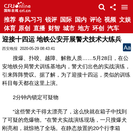
推荐
春风习习
锐评
国际
国内
评论
视频
文娱
体育
原创
直播
财智
城市
地方
环创
汽车
迎接十四运 地铁公安开展警犬技术大练兵
西安晚报
2020-05-29 08:43:41
搜爆、扑咬、越障、解救人质……5月28日，在公
安地铁分局警犬训练基地内，警犬们出色的实战演练，
引来阵阵赞叹。据了解，为了迎接十四运，类似的训练
科目每天都在这里上演。
2分钟内锁定可疑物
“这些警犬干得太漂亮了，这么快就在箱子中找到
了可疑的危爆物。”在警犬实战演练现场，一只搜爆犬
刚亮相，就惊艳了全场。在静态放置的20个行李箱