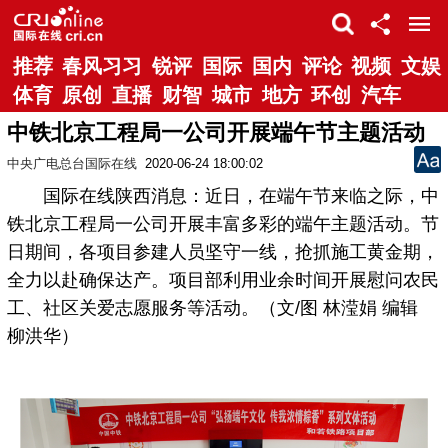
推荐
春风习习
锐评
国际
国内
评论
视频
文娱
体育
原创
直播
财智
城市
地方
环创
汽车
中铁北京工程局一公司开展端午节主题活动
中央广电总台国际在线
2020-06-24 18:00:02
国际在线陕西消息：近日，在端午节来临之际，中
铁北京工程局一公司开展丰富多彩的端午主题活动。节
日期间，各项目参建人员坚守一线，抢抓施工黄金期，
全力以赴确保达产。项目部利用业余时间开展慰问农民
工、社区关爱志愿服务等活动。（文/图 林滢娟 编辑
柳洪华）