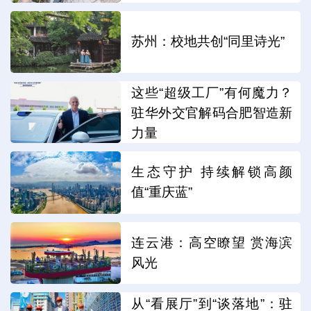
苏州：校地共创“同里诗光”
这些“超级工厂”有何魔力？
驻华外交官解码合肥智造新
力量
生态守护 持续解锁高颜
值“重庆蓝”
连云港：高空瞭望 赏海滨
风光
从“看展厅”到“谈落地”：驻