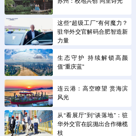
苏州：校地共创“同里诗光”
这些“超级工厂”有何魔力？
驻华外交官解码合肥智造新
力量
生态守护 持续解锁高颜
值“重庆蓝”
连云港：高空瞭望 赏海滨
风光
从“看展厅”到“谈落地”：驻
华外交官在皖抛出合作橄榄
枝