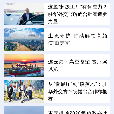
这些“超级工厂”有何魔力？
驻华外交官解码合肥智造新
力量
生态守护 持续解锁高颜
值“重庆蓝”
连云港：高空瞭望 赏海滨
风光
从“看展厅”到“谈落地”：驻
华外交官在皖抛出合作橄榄
枝
重庆机场2026年旅客吞吐