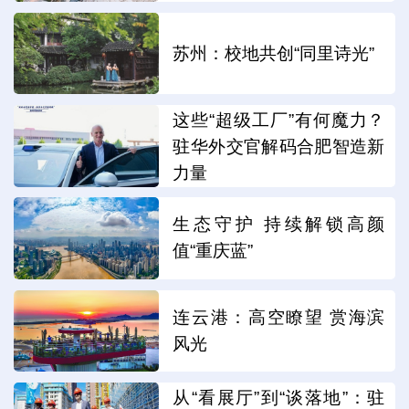
苏州：校地共创“同里诗光”
这些“超级工厂”有何魔力？
驻华外交官解码合肥智造新
力量
生态守护 持续解锁高颜
值“重庆蓝”
连云港：高空瞭望 赏海滨
风光
从“看展厅”到“谈落地”：驻