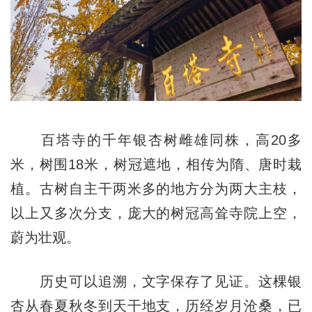
百塔寺的千年银杏树雌雄同株，高20多
米，树围18米，树冠遮地，相传为隋、唐时栽
植。古树自主干两米多的地方分为两大主枝，
以上又多次分支，庞大的树冠高耸寺院上空，
蔚为壮观。
历史可以追溯，文字保存了见证。这棵银
杏从春夏秋冬到天干地支，历经岁月沧桑，已