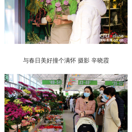
与春日美好撞个满怀 摄影 辛晓霞