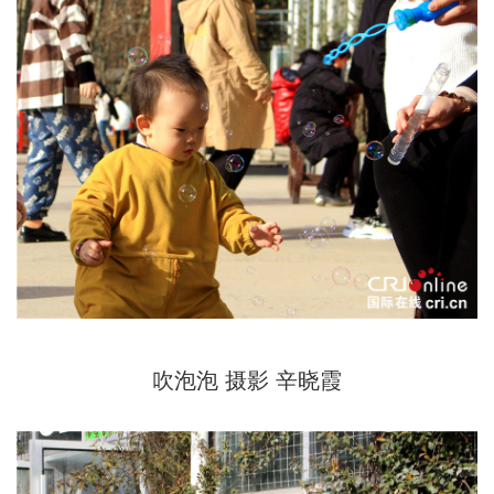
吹泡泡 摄影 辛晓霞