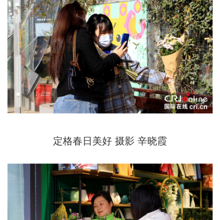
定格春日美好 摄影 辛晓霞