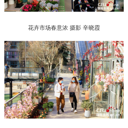
花卉市场春意浓 摄影 辛晓霞