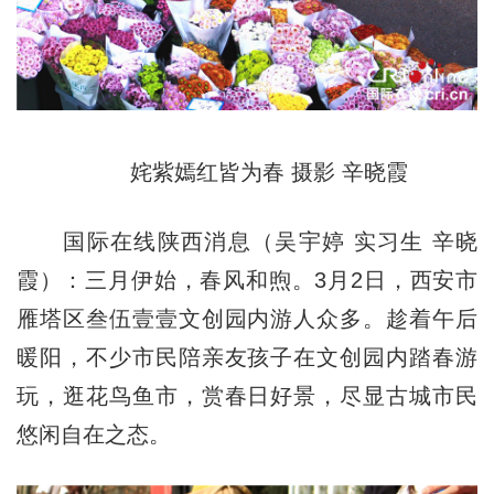
姹紫嫣红皆为春
摄影 辛晓霞
国际在线陕西消息（吴宇婷 实习生 辛晓
霞）：三月伊始，春风和煦。3月2日，西安市
雁塔区叁伍壹壹文创园内游人众多。趁着午后
暖阳，不少市民陪亲友孩子在文创园内踏春游
玩，逛花鸟鱼市，赏春日好景，尽显古城市民
悠闲自在之态。