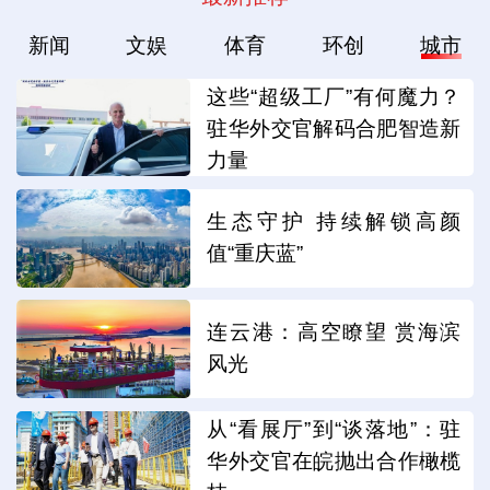
新闻
文娱
体育
环创
城市
这些“超级工厂”有何魔力？
驻华外交官解码合肥智造新
力量
生态守护 持续解锁高颜
值“重庆蓝”
连云港：高空瞭望 赏海滨
风光
从“看展厅”到“谈落地”：驻
华外交官在皖抛出合作橄榄