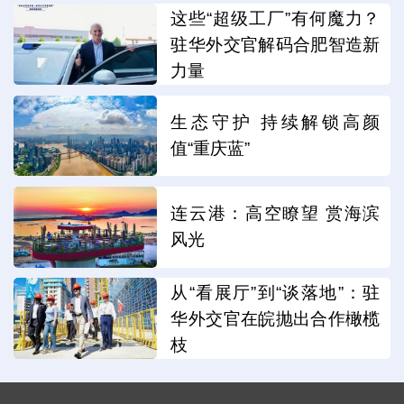
这些“超级工厂”有何魔力？
驻华外交官解码合肥智造新
力量
生态守护 持续解锁高颜
值“重庆蓝”
连云港：高空瞭望 赏海滨
风光
从“看展厅”到“谈落地”：驻
华外交官在皖抛出合作橄榄
枝