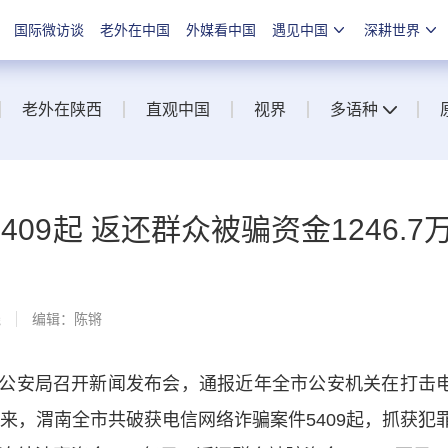
国际微访谈
老外在中国
外媒看中国
遇见中国
深耕世界
老外在陕西
直观中国
视界
多语种
09起 返还群众被骗资金1246.7
线
编辑：陈锵
市公安局召开新闻发布会，通报近年全市公安机关在打击
以来，渭南全市共破获电信网络诈骗案件5409起，抓获犯