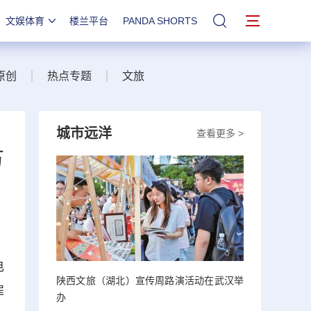
文娱体育
楼兰平台
PANDA SHORTS
站内搜索
原创
热点专题
文旅
城市远洋
查看更多 >
万
电
陕西文旅（湖北）宣传周路演活动在武汉举
罪
办