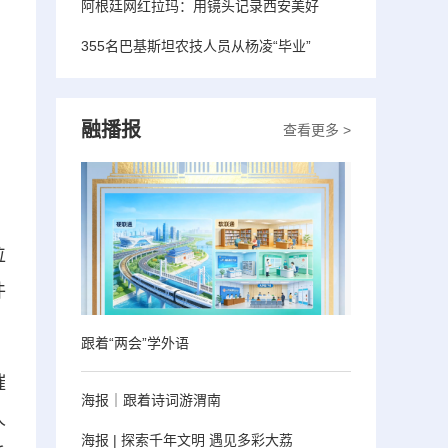
阿根廷网红拉玛：用镜头记录西安美好
355名巴基斯坦农技人员从杨凌“毕业”
融播报
查看更多 >
位
件
跟着“两会”学外语
摧
海报｜跟着诗词游渭南
人
海报 | 探索千年文明 遇见多彩大荔