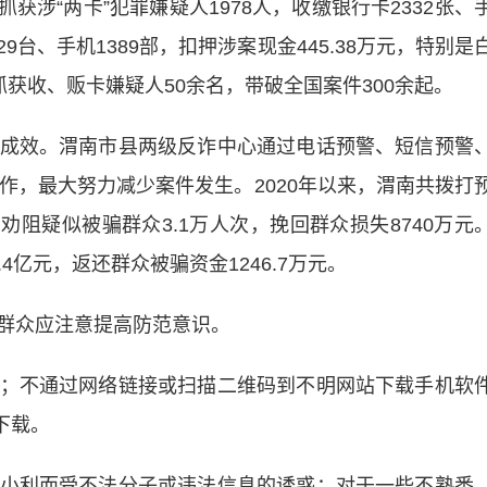
抓获涉“两卡”犯罪嫌疑人1978人，收缴银行卡2332张、
9台、手机1389部，扣押涉案现金445.38万元，特别是
案，抓获收、贩卡嫌疑人50余名，带破全国案件300余起
效。渭南市县两级反诈中心通过电话预警、短信预警
作，最大努力减少案件发生。2020年以来，渭南共拨打
，劝阻疑似被骗群众3.1万人次，挽回群众损失8740万元
.4亿元，返还群众被骗资金1246.7万元。
群众应注意提高防范意识。
不通过网络链接或扫描二维码到不明网站下载手机软
下载。
利而受不法分子或违法信息的诱惑；对于一些不熟悉