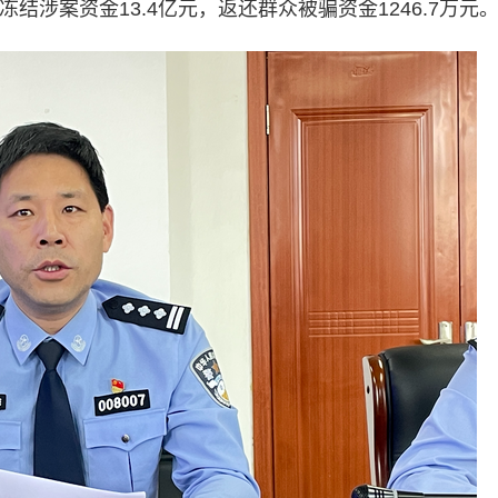
冻结涉案资金13.4亿元，返还群众被骗资金1246.7万元