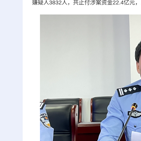
嫌疑人3832人，共止付涉案资金22.4亿元，