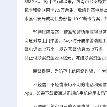
3832人。“断卡”行动以来，渭南市公安局共
机卡和物联网卡7.3万余张，收缴作案电脑22
水县公安局成功侦办部督“10.9”断卡专
坚持压降发案，精准预警劝阻取得显著成
高危对象上门预警，24小时开展预警劝阻工
警电话31.2万个，发送预警信息23.2万条
共止付涉案资金22.4亿元，冻结涉案资金13
民警提醒，为防范电信网络诈骗，广大
不轻信：不轻信来历不明的电话和短信；
App，如需下载请通过正规的手机应用市场
不透露：筑牢自己的心理防线，不因贪小