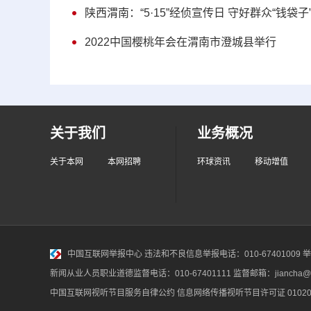
陕西渭南：“5·15”经侦宣传日 守好群众“钱袋子
2022中国樱桃年会在渭南市澄城县举行
关于我们
业务概况
关于本网
本网招聘
环球资讯
移动增值
中国互联网举报中心
违法和不良信息举报电话：010-67401009 举报邮
新闻从业人员职业道德监督电话：010-67401111 监督邮箱：jiancha@c
中国互联网视听节目服务自律公约
信息网络传播视听节目许可证 010200