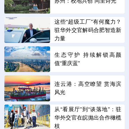
苏州：校地共创“同里诗光”
这些“超级工厂”有何魔力？
驻华外交官解码合肥智造新
力量
生态守护 持续解锁高颜
值“重庆蓝”
连云港：高空瞭望 赏海滨
风光
从“看展厅”到“谈落地”：驻
华外交官在皖抛出合作橄榄
枝