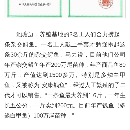
池塘边，养殖基地的3名工人们合力捞起一
条杂交鲟鱼。一名工人戴上手套才勉强抱起这
条30余斤的杂交鲟鱼。马力说，目前他们公司
年产杂交鲟鱼年产200万尾苗种，年产商品鱼80
万斤，产值达到1500多万。特别是多鳞白甲
鱼，又被称为“安康钱鱼”，经过人工繁殖的子二
代才可以销售。“一条鱼最大养到1.6斤，一年生
长五公分，一斤卖到200元。目前年产钱鱼（多
鳞白甲鱼）100万尾苗种。”