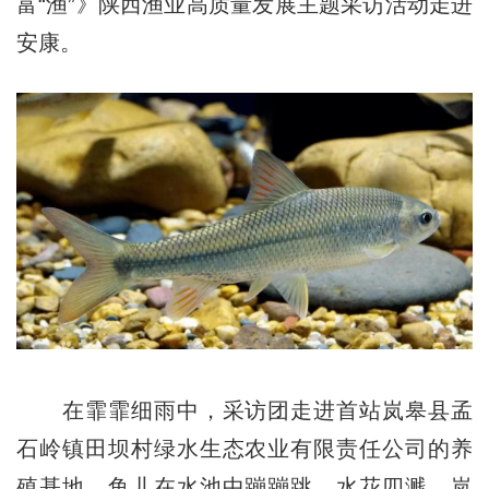
富“渔”》陕西渔业高质量发展主题采访活动走进
安康。
在霏霏细雨中，采访团走进首站岚皋县孟
石岭镇田坝村绿水生态农业有限责任公司的养
殖基地，鱼儿在水池中蹦蹦跳，水花四溅。岚