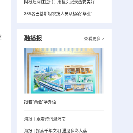
阿根廷网红拉玛：用镜头记录西安美好
355名巴基斯坦农技人员从杨凌“毕业”
、
建
融播报
查看更多 >
、
跟着“两会”学外语
海报｜跟着诗词游渭南
海报 | 探索千年文明 遇见多彩大荔