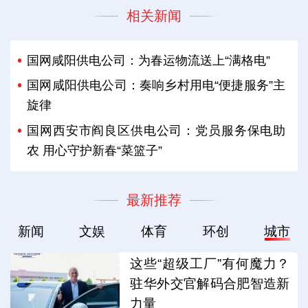
相关新闻
国网咸阳供电公司：为春运物流送上“满格电”
国网咸阳供电公司：奏响乡村用电“便捷服务”主
旋律
国网西安市阎良区供电公司：党员服务保电助
农 用心守护新春“菜篮子”
最新推荐
新闻
文娱
体育
环创
城市
这些“超级工厂”有何魔力？
驻华外交官解码合肥智造新
力量