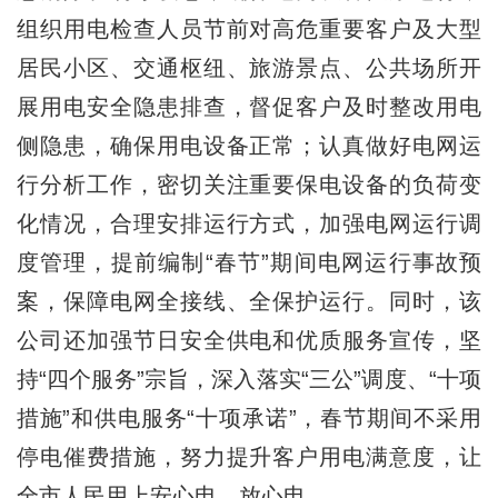
组织用电检查人员节前对高危重要客户及大型
居民小区、交通枢纽、旅游景点、公共场所开
展用电安全隐患排查，督促客户及时整改用电
侧隐患，确保用电设备正常；认真做好电网运
行分析工作，密切关注重要保电设备的负荷变
化情况，合理安排运行方式，加强电网运行调
度管理，提前编制“春节”期间电网运行事故预
案，保障电网全接线、全保护运行。同时，该
公司还加强节日安全供电和优质服务宣传，坚
持“四个服务”宗旨，深入落实“三公”调度、“十项
措施”和供电服务“十项承诺”，春节期间不采用
停电催费措施，努力提升客户用电满意度，让
全市人民用上安心电、放心电。