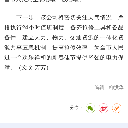
下一步，该公司将密切关注天气情况，严
格执行24小时值班制度，备齐抢修工具和备品
备件，建立人力、物力、交通资源的一体化资
源共享应急机制，提高抢修效率，为全市人民
过一个欢乐祥和的新春佳节提供坚强的电力保
障。（文 刘芳芳）
编辑：柳洪华
分享：