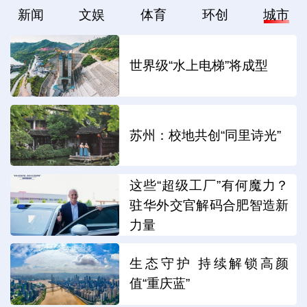
新闻
文娱
体育
环创
城市
世界级“水上电梯”将成型
苏州：校地共创“同里诗光”
这些“超级工厂”有何魔力？
驻华外交官解码合肥智造新
力量
生态守护 持续解锁高颜
值“重庆蓝”