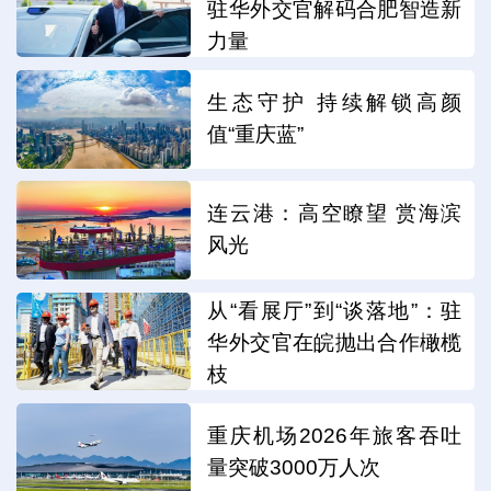
驻华外交官解码合肥智造新
力量
生态守护 持续解锁高颜
值“重庆蓝”
连云港：高空瞭望 赏海滨
风光
从“看展厅”到“谈落地”：驻
华外交官在皖抛出合作橄榄
枝
重庆机场2026年旅客吞吐
量突破3000万人次