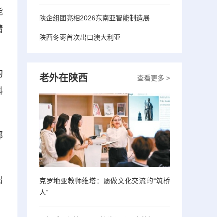
能
陕企组团亮相2026东南亚智能制造展
精
陕西冬枣首次出口澳大利亚
的
老外在陕西
查看更多 >
科
部
出
克罗地亚教师维塔：愿做文化交流的“筑桥
人”