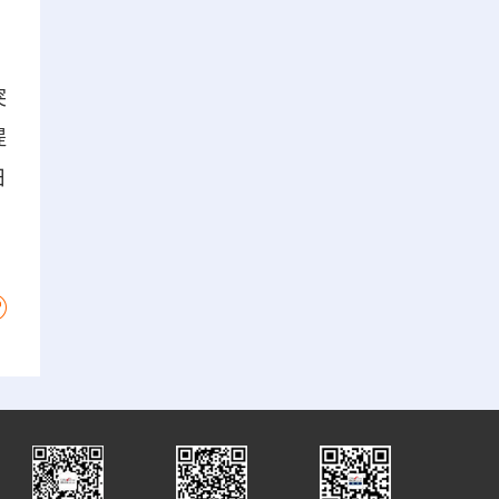
突
提
日