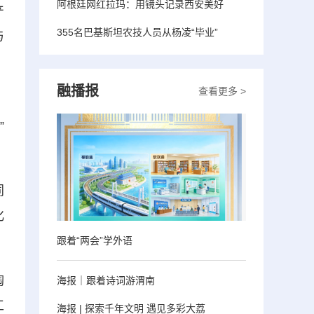
阿根廷网红拉玛：用镜头记录西安美好
产
355名巴基斯坦农技人员从杨凌“毕业”
与
融播报
查看更多 >
、
”
同
化
跟着“两会”学外语
陶
海报｜跟着诗词游渭南
工
海报 | 探索千年文明 遇见多彩大荔