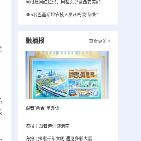
阿根廷网红拉玛：用镜头记录西安美好
355名巴基斯坦农技人员从杨凌“毕业”
融播报
查看更多 >
质
、
、
铝
跟着“两会”学外语
限
海报｜跟着诗词游渭南
海报 | 探索千年文明 遇见多彩大荔