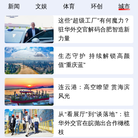
新闻
文娱
体育
环创
城市
这些“超级工厂”有何魔力？
驻华外交官解码合肥智造新
力量
生态守护 持续解锁高颜
值“重庆蓝”
连云港：高空瞭望 赏海滨
风光
从“看展厅”到“谈落地”：驻
华外交官在皖抛出合作橄榄
枝