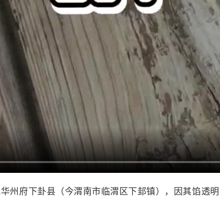
州府下卦县（今渭南市临渭区下邽镇），因其馅透明