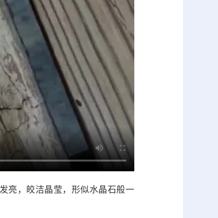
发亮，皎洁晶莹，形似水晶石般一