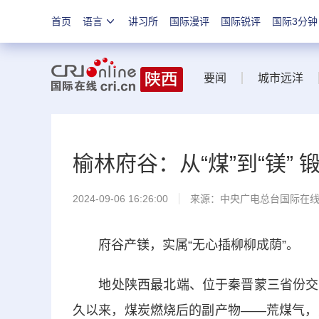
首页
语言
讲习所
国际漫评
国际锐评
国际3分钟
要闻
城市远洋
榆林府谷：从“煤”到“镁”
2024-09-06 16:26:00
来源：中央广电总台国际在
府谷产镁，实属“无心插柳柳成荫”。
地处陕西最北端、位于秦晋蒙三省份交界
久以来，煤炭燃烧后的副产物——荒煤气，