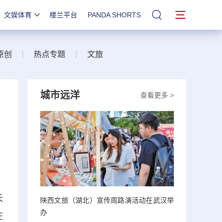
文娱体育
楼兰平台
PANDA SHORTS
站内搜索
原创
热点专题
文旅
城市远洋
查看更多 >
长
陕西文旅（湖北）宣传周路演活动在武汉举
办
在