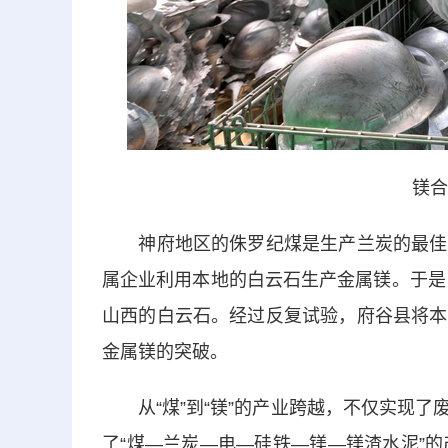
镁合
神府地区的侏罗纪煤是生产兰炭的最佳原
属企业利用本地的白云石生产金属镁。于是
山西的白云石。经过反复试验，府谷县将本
金属镁的突破。
从“煤”到“镁”的产业跨越，不仅实现了
了“煤—兰炭—电—硅铁—镁—镁渣水泥”