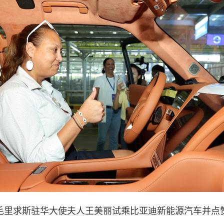
毛里求斯驻华大使夫人王美丽试乘比亚迪新能源汽车并点