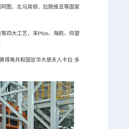
阿图、北马其顿、拉脱维亚等国家
四大工艺，宋Plus、海鸥、仰望
。
佛得角共和国驻华大使夫人卡拉·多