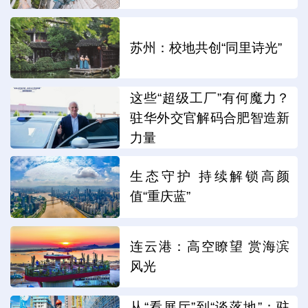
苏州：校地共创“同里诗光”
这些“超级工厂”有何魔力？
驻华外交官解码合肥智造新
力量
生态守护 持续解锁高颜
值“重庆蓝”
连云港：高空瞭望 赏海滨
风光
从“看展厅”到“谈落地”：驻