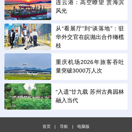
连云港：高空瞭望 赏海滨
风光
从“看展厅”到“谈落地”：驻
华外交官在皖抛出合作橄榄
枝
重庆机场2026年旅客吞吐
量突破3000万人次
“入遗”廿九载 苏州古典园林
融入当代
首页
|
导航
|
电脑版