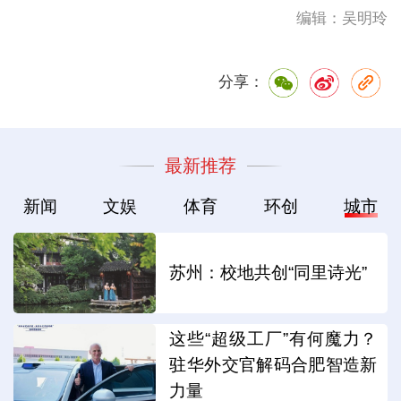
编辑：吴明玲
分享：
最新推荐
新闻
文娱
体育
环创
城市
苏州：校地共创“同里诗光”
这些“超级工厂”有何魔力？
驻华外交官解码合肥智造新
力量