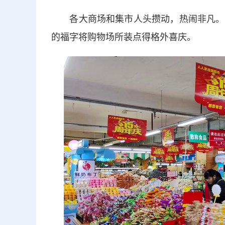
各大商场和集市人头攒动，热闹非凡。货
的福字将购物场所装点得格外喜庆。