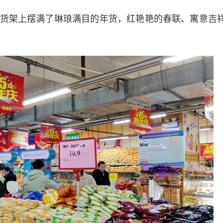
架上摆满了琳琅满目的年货，红艳艳的春联、寓意吉