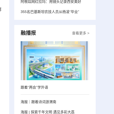
阿根廷网红拉玛：用镜头记录西安美好
祥
355名巴基斯坦农技人员从杨凌“毕业”
融播报
查看更多 >
跟着“两会”学外语
海报｜跟着诗词游渭南
海报 | 探索千年文明 遇见多彩大荔