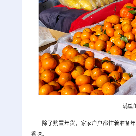
满筐
除了购置年货，家家户户都忙着准备年茶
香味。