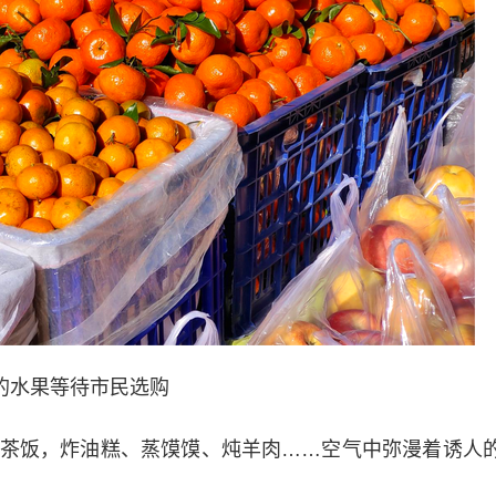
的水果等待市民选购
饭，炸油糕、蒸馍馍、炖羊肉……空气中弥漫着诱人