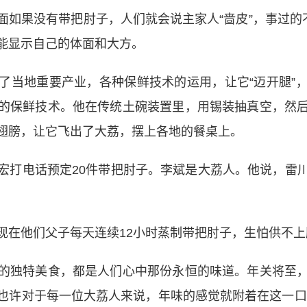
果没有带把肘子，人们就会说主家人“啬皮”，事过的不
能显示自己的体面和大方。
当地重要产业，各种保鲜技术的运用，让它“迈开腿”，
的保鲜技术。他在传统土碗装置里，用锡装抽真空，然
翅膀，让它飞出了大荔，摆上各地的餐桌上。
打电话预定20件带把肘子。李斌是大荔人。他说，雷川
在他们父子每天连续12小时蒸制带把肘子，生怕供不上
独特美食，都是人们心中那份永恒的味道。年关将至，
也许对于每一位大荔人来说，年味的感觉就附着在这一口