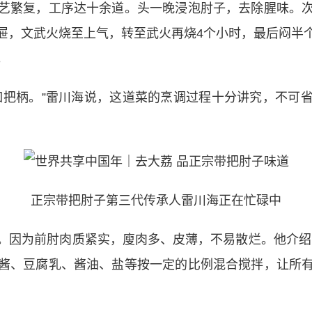
繁复，工序达十余道。头一晚浸泡肘子，去除腥味。次
屉，文武火烧至上气，转至武火再烧4个小时，最后闷半
。
把柄。”雷川海说，这道菜的烹调过程十分讲究，不可省
正宗带把肘子第三代传承人雷川海正在忙碌中
因为前肘肉质紧实，廋肉多、皮薄，不易散烂。他介绍，
酱、豆腐乳、酱油、盐等按一定的比例混合搅拌，让所