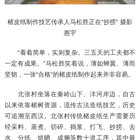
楮皮纸制作技艺传承人马松胜正在“抄捞” 摄影
惠宇
“看着简单，实则复杂。三五天的工夫都不
一定有成果。”马松胜笑着说，薄如蝉翼、薄而
坚韧，一张“合格”的楮皮纸制作起来并非容易。
北张村坐落在秦岭山下、沣河岸边，自古
以来依靠楮树资源，流传古法造纸技艺，历史
可追溯至西汉。北张村传统楮皮纸生产需要历
经采料、蒸煮、切碎、捣浆、打飞、抄捞、去
水、分纸、烘晒、成捆等数十道工序，其中最