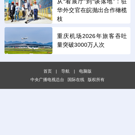
从“看展厅”到“谈落地”：驻
华外交官在皖抛出合作橄榄
枝
重庆机场2026年旅客吞吐
量突破3000万人次
首页
|
导航
|
电脑版
中央广播电视总台
国际在线
版权所有