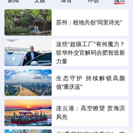
新闻
文娱
体育
环创
城市
苏州：校地共创“同里诗光”
这些“超级工厂”有何魔力？
驻华外交官解码合肥智造新
力量
生态守护 持续解锁高颜
值“重庆蓝”
连云港：高空瞭望 赏海滨
风光