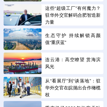
这些“超级工厂”有何魔力？
驻华外交官解码合肥智造新
力量
生态守护 持续解锁高颜
值“重庆蓝”
连云港：高空瞭望 赏海滨
风光
从“看展厅”到“谈落地”：驻
华外交官在皖抛出合作橄榄
枝