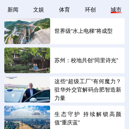
新闻
文娱
体育
环创
城市
世界级“水上电梯”将成型
苏州：校地共创“同里诗光”
这些“超级工厂”有何魔力？
驻华外交官解码合肥智造新
力量
生态守护 持续解锁高颜
值“重庆蓝”