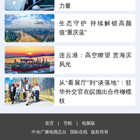
力量
生态守护 持续解锁高颜
值“重庆蓝”
连云港：高空瞭望 赏海滨
风光
从“看展厅”到“谈落地”：驻
华外交官在皖抛出合作橄榄
枝
首页
|
导航
|
电脑版
中央广播电视总台
国际在线
版权所有