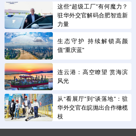
这些“超级工厂”有何魔力？
驻华外交官解码合肥智造新
力量
生态守护 持续解锁高颜
值“重庆蓝”
连云港：高空瞭望 赏海滨
风光
从“看展厅”到“谈落地”：驻
华外交官在皖抛出合作橄榄
枝