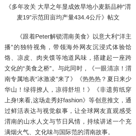
《多年攻关 大旱之年显成效旱地小麦新品种“渭
麦19”示范田亩均产量434.4公斤》帖文
《跟着Peter解锁渭南美食》以意大利“洋主
播”的独特视角，带领海外网友沉浸式体验饸
饹、凉皮、肉夹馍等地道风味，搭建起一座跨
文化的“美食之桥”。与此同时，《一眼清凉！渭
南专属地表“冰激凌”来了》《热热热？夏日来少
华山！绿得撩人，凉得舒坦！》《非遗剪纸穿
上身!来看,这场走秀好fashion》等创意推文，通
过鲜活表达与视觉叙事，让全球网友直观感受
渭南的山水人文与节日风情，持续讲述一个充
满烟火气、文化味与国际范的渭南故事。