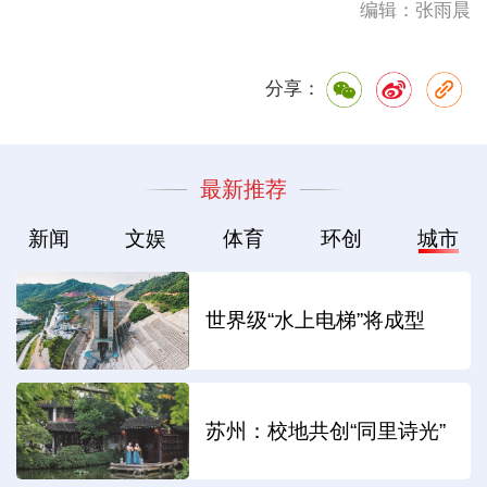
编辑：张雨晨
分享：
最新推荐
新闻
文娱
体育
环创
城市
世界级“水上电梯”将成型
苏州：校地共创“同里诗光”