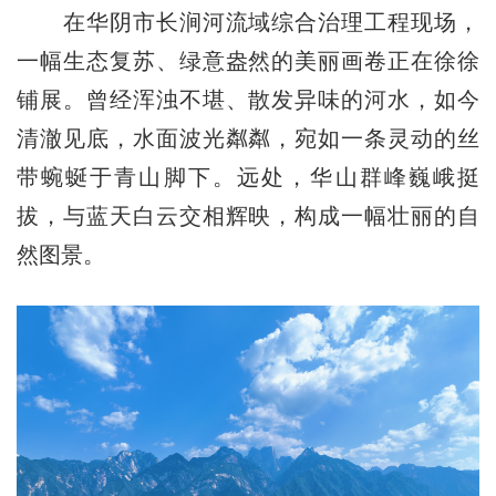
在华阴市长涧河流域综合治理工程现场，
一幅生态复苏、绿意盎然的美丽画卷正在徐徐
铺展。曾经浑浊不堪、散发异味的河水，如今
清澈见底，水面波光粼粼，宛如一条灵动的丝
带蜿蜒于青山脚下。远处，华山群峰巍峨挺
拔，与蓝天白云交相辉映，构成一幅壮丽的自
然图景。