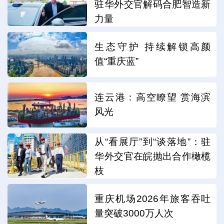
驻华外交官解码合肥智造新
力量
生态守护 持续解锁高颜
值“重庆蓝”
连云港：高空瞭望 赏海滨
风光
从“看展厅”到“谈落地”：驻
华外交官在皖抛出合作橄榄
枝
重庆机场2026年旅客吞吐
量突破3000万人次