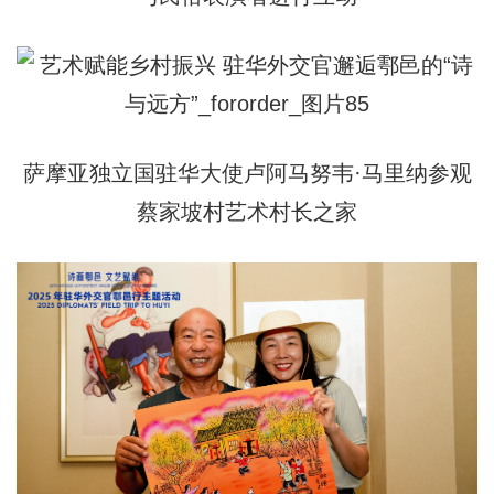
萨摩亚独立国驻华大使卢阿马努韦·马里纳参观
蔡家坡村艺术村长之家