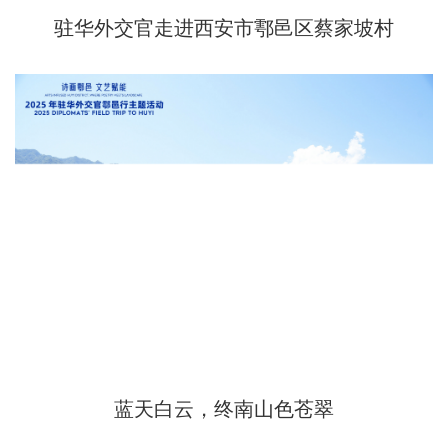
驻华外交官走进西安市鄠邑区蔡家坡村
蓝天白云，终南山色苍翠