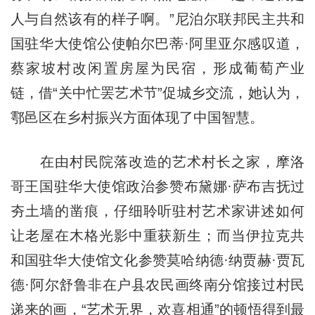
人与自然该有的样子啊。”尼泊尔联邦民主共和
国驻华大使馆公使帕尔巴蒂·阿里亚尔感叹道，
蔡家坡村改闲置房屋为民宿，形成葡萄产业
链，借“关中忙罢艺术节”促城乡交流，她认为，
鄠邑区在乡村振兴方面体现了中国智慧。
在由村民院落改造的艺术村长之家，摩洛
哥王国驻华大使馆政治参赞布黛娜·萨布吉抚过
夯土墙的凿痕，仔细聆听驻村艺术家讲述如何
让老屋在木格光影中重获新生；而当伊拉克共
和国驻华大使馆文化参赞莫哈纳德·纳贾赫·贾瓦
德·阿尔舒鲁非在户县农民画终南分馆接过村民
递来的画，“艺术无界，欢喜相通”的顿悟得到最