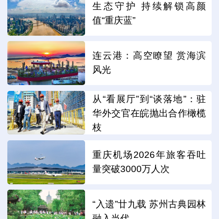
生态守护 持续解锁高颜
值“重庆蓝”
连云港：高空瞭望 赏海滨
风光
从“看展厅”到“谈落地”：驻
华外交官在皖抛出合作橄榄
枝
重庆机场2026年旅客吞吐
量突破3000万人次
“入遗”廿九载 苏州古典园林
融入当代