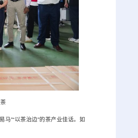
茯茶
马”“以茶治边”的茶产业佳话。如