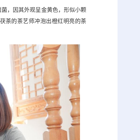
囊菌，因其外观呈金黄色，形似小颗
渭茯茶的茶艺师冲泡出橙红明亮的茶