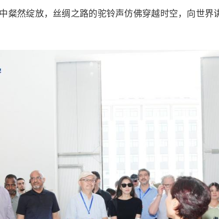
中粲然绽放，丝绸之路的驼铃声仿佛穿越时空，向世界讲