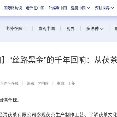
国际微访谈
老外在中国
外媒看中国
遇见中国
深耕世界
老外在陕西
直观中国
视界
多语种
阳】“丝路黑金”的千年回响：从茯
总台国际在线
编辑：吴明玲
责编：王菲
飘满全球。
经渭茯茶有限公司参观茯茶生产制作工艺、了解茯茶文化