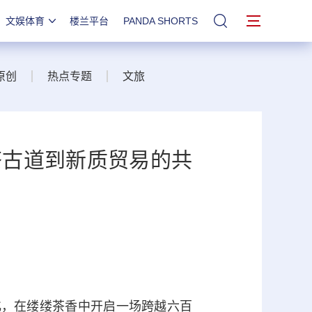
文娱体育
楼兰平台
PANDA SHORTS
站内搜索
原创
热点专题
文旅
茶古道到新质贸易的共
，在缕缕茶香中开启一场跨越六百