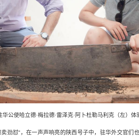
驻华公使哈立德·梅拉德·雷泽克·阿卜杜勒马利克（左）体
卖劲怼”，在一声声响亮的陕西号子中，驻华外交官们也