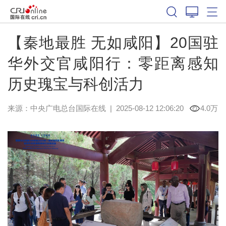
【秦地最胜 无如咸阳】20国驻
华外交官咸阳行：零距离感知
历史瑰宝与科创活力
来源：中央广电总台国际在线
|
2025-08-12 12:06:20
4.0万