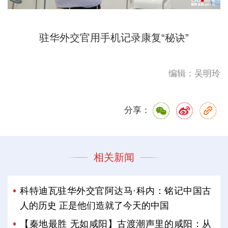
驻华外交官用手机记录康复“秘诀”
编辑：吴明玲
分享：
相关新闻
科特迪瓦驻华外交官阿达马·科内：铭记中国古
人的历史 正是他们造就了今天的中国
【秦地最胜 无如咸阳】古渡潮声里的咸阳：从