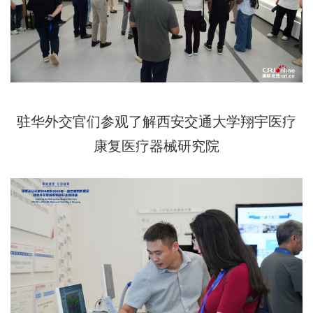
驻华外交官们参观了解西安交通大学翔宇医疗
康复医疗器械研究院