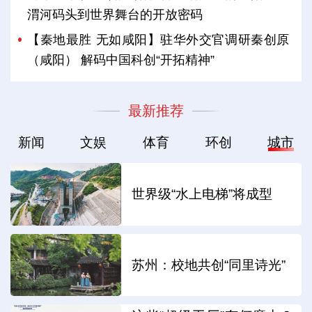
渭河码头到世界舞台的开放密码
【秦地最胜 无如咸阳】驻华外交官调研秦创原
（咸阳） 解码中国科创“开拓精神”
最新推荐
新闻
文娱
体育
环创
城市
世界级“水上电梯”将成型
苏州：校地共创“同里诗光”