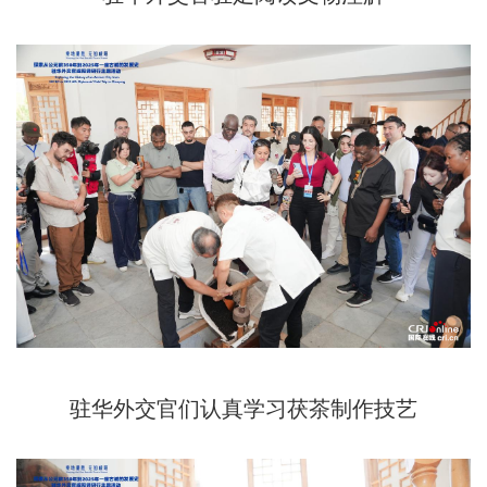
驻华外交官们认真学习茯茶制作技艺