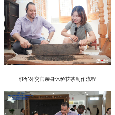
驻华外交官亲身体验茯茶制作流程