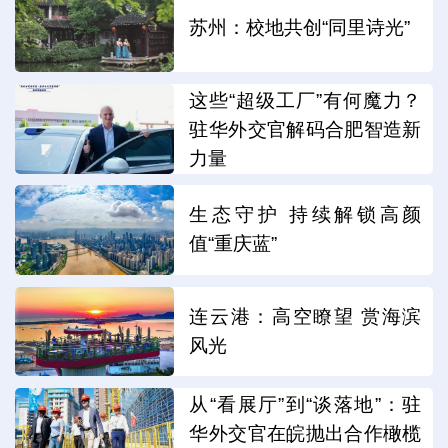
苏州：校地共创“同里诗光”
这些“超级工厂”有何魔力？
驻华外交官解码合肥智造新
力量
生态守护 持续解锁高颜
值“重庆蓝”
连云港：高空瞭望 赏海滨
风光
从“看展厅”到“谈落地”：驻
华外交官在皖抛出合作橄榄