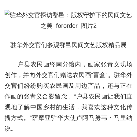
驻华外交官们参观鄠邑民间文艺版权精品展
户县农民画终南分馆内，画家张青义现场
创作，并向外交官们赠送农民画“盲盒”。驻华外
交官们纷纷购买农民画及周边产品，还与正在
作画的张青义合影留念。“户县农民画让我们直
观地了解中国乡村的生活，我喜欢这种文化传
播方式。”萨摩亚驻华大使卢阿马努韦・马里纳
说。