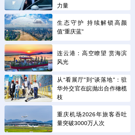
力量
生态守护 持续解锁高颜
值“重庆蓝”
连云港：高空瞭望 赏海滨
风光
从“看展厅”到“谈落地”：驻
华外交官在皖抛出合作橄榄
枝
重庆机场2026年旅客吞吐
量突破3000万人次