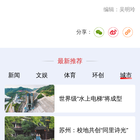
编辑：吴明玲
分享：
最新推荐
新闻
文娱
体育
环创
城市
世界级“水上电梯”将成型
苏州：校地共创“同里诗光”