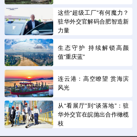
这些“超级工厂”有何魔力？
驻华外交官解码合肥智造新
力量
生态守护 持续解锁高颜
值“重庆蓝”
连云港：高空瞭望 赏海滨
风光
从“看展厅”到“谈落地”：驻
华外交官在皖抛出合作橄榄
枝