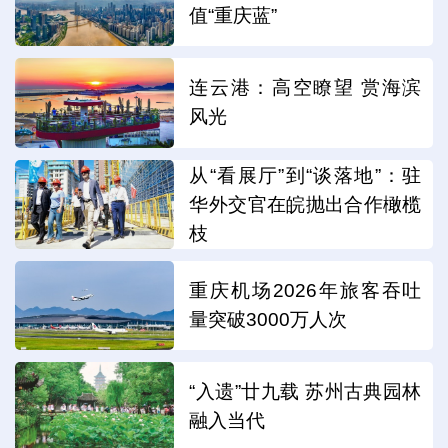
值“重庆蓝”
连云港：高空瞭望 赏海滨
风光
从“看展厅”到“谈落地”：驻
华外交官在皖抛出合作橄榄
枝
重庆机场2026年旅客吞吐
量突破3000万人次
“入遗”廿九载 苏州古典园林
融入当代