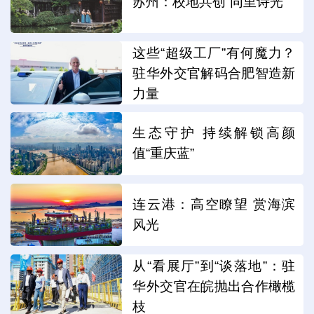
苏州：校地共创“同里诗光”
这些“超级工厂”有何魔力？
驻华外交官解码合肥智造新
力量
生态守护 持续解锁高颜
值“重庆蓝”
连云港：高空瞭望 赏海滨
风光
从“看展厅”到“谈落地”：驻
华外交官在皖抛出合作橄榄
枝