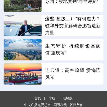
苏州：校地共创“同里诗光”
这些“超级工厂”有何魔力？
驻华外交官解码合肥智造新
力量
生态守护 持续解锁高颜
值“重庆蓝”
连云港：高空瞭望 赏海滨
风光
首页
|
导航
|
电脑版
中央广播电视总台
国际在线
版权所有